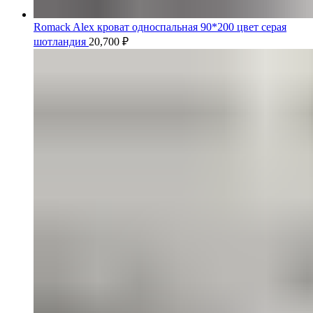
Romack Alex кроват односпальная 90*200 цвет серая
шотландия
20,700
₽