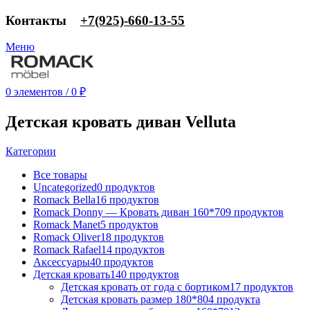
Контакты
‎+7(925)-660-13-55
Меню
0
элементов
/
0
₽
Детская кровать диван Velluta
Категории
Все
товары
Uncategorized
0 продуктов
Romack Bella
16 продуктов
Romack Donny — Кровать диван 160*70
9 продуктов
Romack Manet
5 продуктов
Romack Oliver
18 продуктов
Romack Rafael
14 продуктов
Аксессуары
40 продуктов
Детская кровать
140 продуктов
Детская кровать от года с бортиком
17 продуктов
Детская кровать размер 180*80
4 продукта