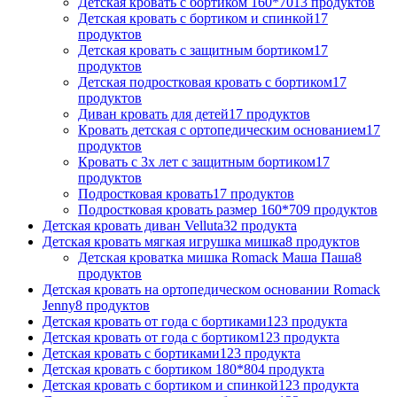
Детская кровать с бортиком 160*70
13 продуктов
Детская кровать с бортиком и спинкой
17
продуктов
Детская кровать с защитным бортиком
17
продуктов
Детская подростковая кровать с бортиком
17
продуктов
Диван кровать для детей
17 продуктов
Кровать детская с ортопедическим основанием
17
продуктов
Кровать с 3х лет с защитным бортиком
17
продуктов
Подростковая кровать
17 продуктов
Подростковая кровать размер 160*70
9 продуктов
Детская кровать диван Velluta
32 продукта
Детская кровать мягкая игрушка мишка
8 продуктов
Детская кроватка мишка Romack Маша Паша
8
продуктов
Детская кровать на ортопедическом основании Romack
Jenny
8 продуктов
Детская кровать от года с бортиками
123 продукта
Детская кровать от года с бортиком
123 продукта
Детская кровать с бортиками
123 продукта
Детская кровать с бортиком 180*80
4 продукта
Детская кровать с бортиком и спинкой
123 продукта