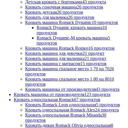
Детская кровать с бортиками
43 продукта
Кровать гоночная машина
26 продуктов
Кровать детская
26 продуктов
Кровать для мальчика
26 продуктов
Кровать машина Romack Dynamic
10 продуктов
Romack Dynamic кровать машина
10
продуктов
Romack Dynamic-M кровать машина
5
продуктов
Кровать машина Romack Romeo
16 продуктов
Кровать машина для девочки
21 продукт
Кровать машина для мальчика
21 продукт
Кровать машина с матрасом
15 продуктов
Кровать машина спальное место 1,70 на 70
26
продуктов
Кровать машина спальное место 1,80 на 80
10
продуктов
Кровать машинка от производителя
43 продукта
Кровать машинка от производителя
123 продукта
Кровать односпальная Romack
67 продуктов
Кровать Romack Leon односпальная
5 продуктов
Кровать односпальная Romack Alex
24 продукта
Кровать односпальная Romack Miranda
30
продуктов
Кровать-диван Romack Olivia односпальная
8