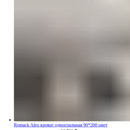
Romack Alex кроват односпальная 90*200 цвет