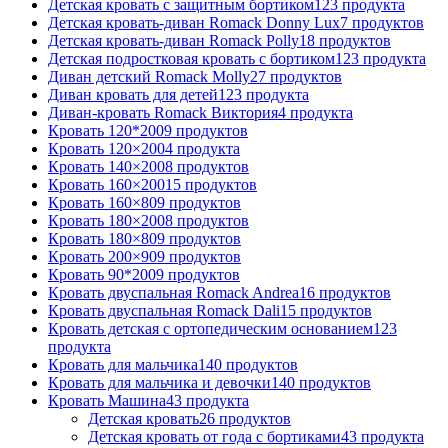
Детская кровать с защитным бортиком
123 продукта
Детская кровать-диван Romack Donny Lux
7 продуктов
Детская кровать-диван Romack Polly
18 продуктов
Детская подростковая кровать с бортиком
123 продукта
Диван детский Romack Molly
27 продуктов
Диван кровать для детей
123 продукта
Диван-кровать Romack Виктория
4 продукта
Кровать 120*200
9 продуктов
Кровать 120×200
4 продукта
Кровать 140×200
8 продуктов
Кровать 160×200
15 продуктов
Кровать 160×80
9 продуктов
Кровать 180×200
8 продуктов
Кровать 180×80
9 продуктов
Кровать 200×90
9 продуктов
Кровать 90*200
9 продуктов
Кровать двуспальная Romack Andrea
16 продуктов
Кровать двуспальная Romack Dali
15 продуктов
Кровать детская с ортопедическим основанием
123
продукта
Кровать для мальчика
140 продуктов
Кровать для мальчика и девочки
140 продуктов
Кровать Машина
43 продукта
Детская кровать
26 продуктов
Детская кровать от года с бортиками
43 продукта