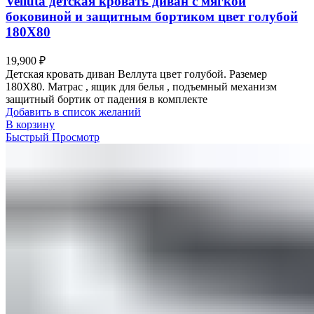
Velluta детская кровать диван с мягкой
боковиной и защитным бортиком цвет голубой
180Х80
19,900
₽
Детская кровать диван Веллута цвет голубой. Раземер
180Х80. Матрас , ящик для белья , подъемный механизм
защитный бортик от падения в комплекте
Добавить в список желаний
В корзину
Быстрый Просмотр