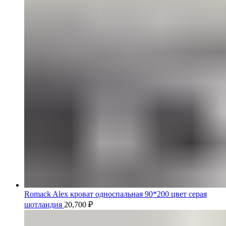
Romack Alex кроват односпальная 90*200 цвет серая
шотландия
20,700
₽