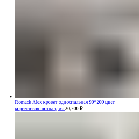
Romack Alex кроват односпальная 90*200 цвет
коричневая шотландия
20,700
₽