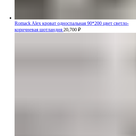
Romack Alex кроват односпальная 90*200 цвет светло-
коричневая шотландия
20,700
₽