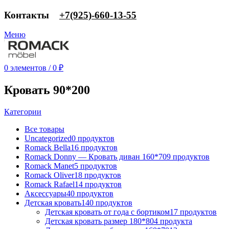
Контакты
‎+7(925)-660-13-55
Меню
0
элементов
/
0
₽
Кровать 90*200
Категории
Все
товары
Uncategorized
0 продуктов
Romack Bella
16 продуктов
Romack Donny — Кровать диван 160*70
9 продуктов
Romack Manet
5 продуктов
Romack Oliver
18 продуктов
Romack Rafael
14 продуктов
Аксессуары
40 продуктов
Детская кровать
140 продуктов
Детская кровать от года с бортиком
17 продуктов
Детская кровать размер 180*80
4 продукта