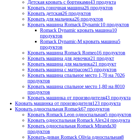
Детская кровать с бортиками
43 продукта
Кровать гоночная машина
26 продуктов
Кровать детская
26 продуктов
Кровать для мальчика
26 продуктов
Кровать машина Romack Dynamic
10 продуктов
Romack Dynamic кровать машина
10
продуктов
Romack Dynamic-M кровать машина
5
продуктов
Кровать машина Romack Romeo
16 продуктов
Кровать машина для девочки
21 продукт
Кровать машина для мальчика
21 продукт
Кровать машина с матрасом
15 продуктов
Кровать машина спальное место 1,70 на 70
26
продуктов
Кровать машина спальное место 1,80 на 80
10
продуктов
Кровать машинка от производителя
43 продукта
Кровать машинка от производителя
123 продукта
Кровать односпальная Romack
67 продуктов
Кровать Romack Leon односпальная
5 продуктов
Кровать односпальная Romack Alex
24 продукта
Кровать односпальная Romack Miranda
30
продуктов
Кровать-диван Romack Olivia односпальная
8