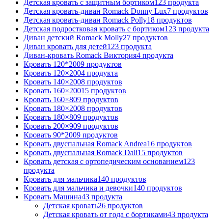
Детская кровать с защитным бортиком
123 продукта
Детская кровать-диван Romack Donny Lux
7 продуктов
Детская кровать-диван Romack Polly
18 продуктов
Детская подростковая кровать с бортиком
123 продукта
Диван детский Romack Molly
27 продуктов
Диван кровать для детей
123 продукта
Диван-кровать Romack Виктория
4 продукта
Кровать 120*200
9 продуктов
Кровать 120×200
4 продукта
Кровать 140×200
8 продуктов
Кровать 160×200
15 продуктов
Кровать 160×80
9 продуктов
Кровать 180×200
8 продуктов
Кровать 180×80
9 продуктов
Кровать 200×90
9 продуктов
Кровать 90*200
9 продуктов
Кровать двуспальная Romack Andrea
16 продуктов
Кровать двуспальная Romack Dali
15 продуктов
Кровать детская с ортопедическим основанием
123
продукта
Кровать для мальчика
140 продуктов
Кровать для мальчика и девочки
140 продуктов
Кровать Машина
43 продукта
Детская кровать
26 продуктов
Детская кровать от года с бортиками
43 продукта