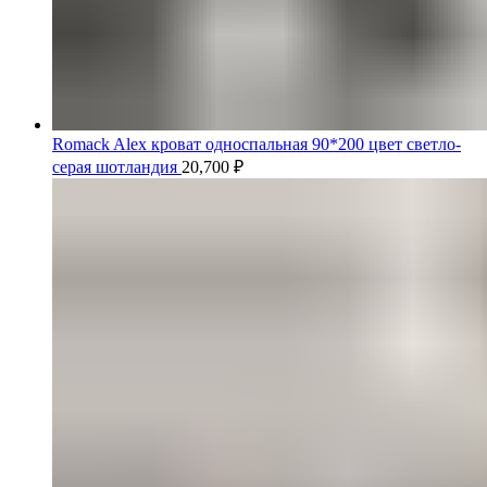
Romack Alex кроват односпальная 90*200 цвет светло-
серая шотландия
20,700
₽