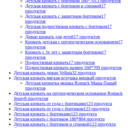
Детская кровать с бортиком 160*70
13 продуктов
Детская кровать с бортиком и спинкой
17
продуктов
Детская кровать с защитным бортиком
17
продуктов
Детская подростковая кровать с бортиком
17
продуктов
Диван кровать для детей
17 продуктов
Кровать детская с ортопедическим основанием
17
продуктов
Кровать с 3х лет с защитным бортиком
17
продуктов
Подростковая кровать
17 продуктов
Подростковая кровать размер 160*70
9 продуктов
Детская кровать диван Velluta
32 продукта
Детская кровать мягкая игрушка мишка
8 продуктов
Детская кроватка мишка Romack Маша Паша
8
продуктов
Детская кровать на ортопедическом основании Romack
Jenny
8 продуктов
Детская кровать от года с бортиками
123 продукта
Детская кровать от года с бортиком
123 продукта
Детская кровать с бортиками
123 продукта
Детская кровать с бортиком 180*80
4 продукта
Детская кровать с бортиком и спинкой
123 продукта