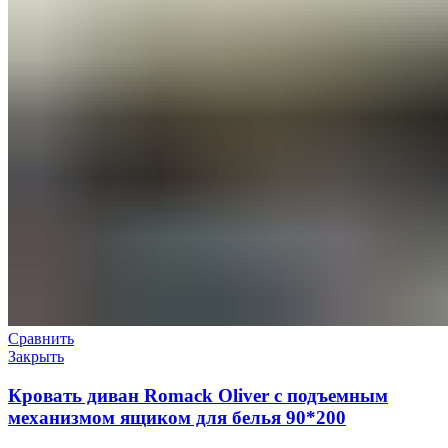
Сравнить
Закрыть
Кровать диван Romack Oliver с подъемным
механизмом ящиком для белья 90*200