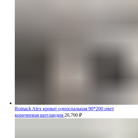
Romack Alex кроват односпальная 90*200 цвет
коричневая шотландия
20,700
₽