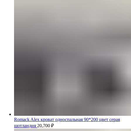
Romack Alex кроват односпальная 90*200 цвет серая
шотландия
20,700
₽