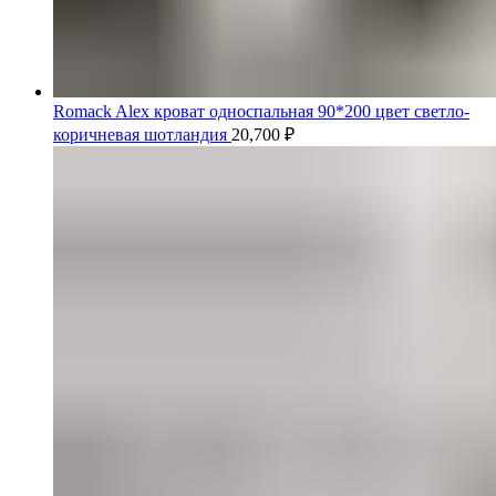
Romack Alex кроват односпальная 90*200 цвет светло-
коричневая шотландия
20,700
₽