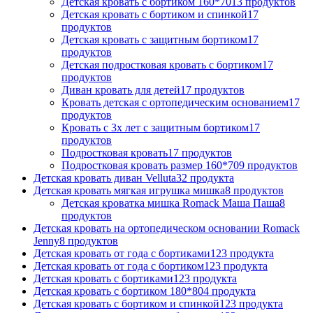
Детская кровать с бортиком 160*70
13 продуктов
Детская кровать с бортиком и спинкой
17
продуктов
Детская кровать с защитным бортиком
17
продуктов
Детская подростковая кровать с бортиком
17
продуктов
Диван кровать для детей
17 продуктов
Кровать детская с ортопедическим основанием
17
продуктов
Кровать с 3х лет с защитным бортиком
17
продуктов
Подростковая кровать
17 продуктов
Подростковая кровать размер 160*70
9 продуктов
Детская кровать диван Velluta
32 продукта
Детская кровать мягкая игрушка мишка
8 продуктов
Детская кроватка мишка Romack Маша Паша
8
продуктов
Детская кровать на ортопедическом основании Romack
Jenny
8 продуктов
Детская кровать от года с бортиками
123 продукта
Детская кровать от года с бортиком
123 продукта
Детская кровать с бортиками
123 продукта
Детская кровать с бортиком 180*80
4 продукта
Детская кровать с бортиком и спинкой
123 продукта