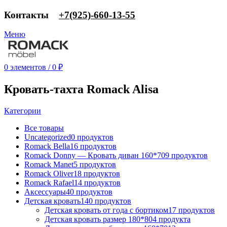
Контакты
‎+7(925)-660-13-55
Меню
0
элементов
/
0
₽
Кровать-тахта Romack Alisa
Категории
Все
товары
Uncategorized
0 продуктов
Romack Bella
16 продуктов
Romack Donny — Кровать диван 160*70
9 продуктов
Romack Manet
5 продуктов
Romack Oliver
18 продуктов
Romack Rafael
14 продуктов
Аксессуары
40 продуктов
Детская кровать
140 продуктов
Детская кровать от года с бортиком
17 продуктов
Детская кровать размер 180*80
4 продукта