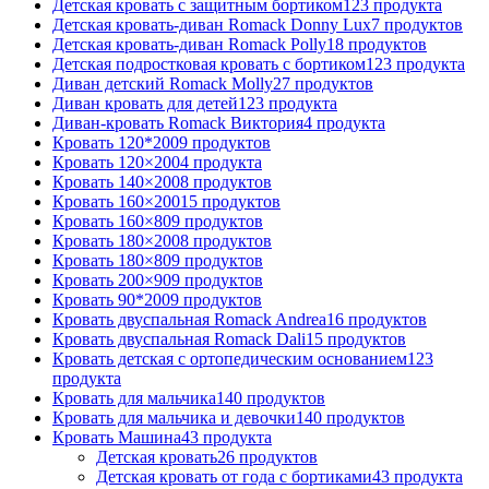
Детская кровать с защитным бортиком
123 продукта
Детская кровать-диван Romack Donny Lux
7 продуктов
Детская кровать-диван Romack Polly
18 продуктов
Детская подростковая кровать с бортиком
123 продукта
Диван детский Romack Molly
27 продуктов
Диван кровать для детей
123 продукта
Диван-кровать Romack Виктория
4 продукта
Кровать 120*200
9 продуктов
Кровать 120×200
4 продукта
Кровать 140×200
8 продуктов
Кровать 160×200
15 продуктов
Кровать 160×80
9 продуктов
Кровать 180×200
8 продуктов
Кровать 180×80
9 продуктов
Кровать 200×90
9 продуктов
Кровать 90*200
9 продуктов
Кровать двуспальная Romack Andrea
16 продуктов
Кровать двуспальная Romack Dali
15 продуктов
Кровать детская с ортопедическим основанием
123
продукта
Кровать для мальчика
140 продуктов
Кровать для мальчика и девочки
140 продуктов
Кровать Машина
43 продукта
Детская кровать
26 продуктов
Детская кровать от года с бортиками
43 продукта