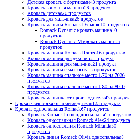
Детская кровать с бортиками
43 продукта
Кровать гоночная машина
26 продуктов
Кровать детская
26 продуктов
Кровать для мальчика
26 продуктов
Кровать машина Romack Dynamic
10 продуктов
Romack Dynamic кровать машина
10
продуктов
Romack Dynamic-M кровать машина
5
продуктов
Кровать машина Romack Romeo
16 продуктов
Кровать машина для девочки
21 продукт
Кровать машина для мальчика
21 продукт
Кровать машина с матрасом
15 продуктов
Кровать машина спальное место 1,70 на 70
26
продуктов
Кровать машина спальное место 1,80 на 80
10
продуктов
Кровать машинка от производителя
43 продукта
Кровать машинка от производителя
123 продукта
Кровать односпальная Romack
67 продуктов
Кровать Romack Leon односпальная
5 продуктов
Кровать односпальная Romack Alex
24 продукта
Кровать односпальная Romack Miranda
30
продуктов
Кровать-диван Romack Olivia односпальная
8