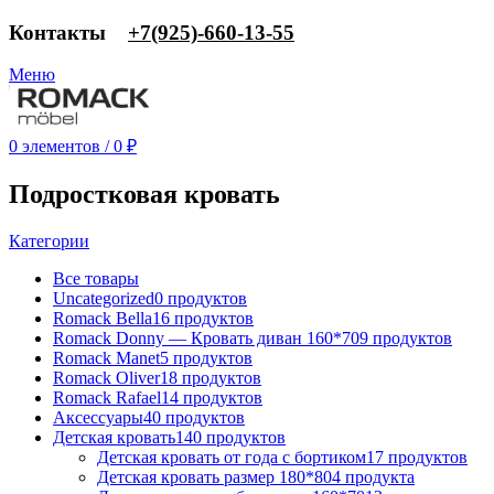
Контакты
‎+7(925)-660-13-55
Меню
0
элементов
/
0
₽
Подростковая кровать
Категории
Все
товары
Uncategorized
0 продуктов
Romack Bella
16 продуктов
Romack Donny — Кровать диван 160*70
9 продуктов
Romack Manet
5 продуктов
Romack Oliver
18 продуктов
Romack Rafael
14 продуктов
Аксессуары
40 продуктов
Детская кровать
140 продуктов
Детская кровать от года с бортиком
17 продуктов
Детская кровать размер 180*80
4 продукта