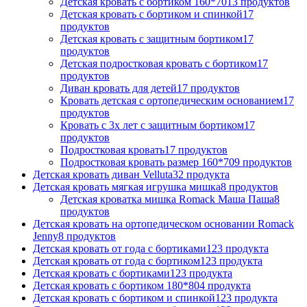
Детская кровать с бортиком 160*70
13 продуктов
Детская кровать с бортиком и спинкой
17
продуктов
Детская кровать с защитным бортиком
17
продуктов
Детская подростковая кровать с бортиком
17
продуктов
Диван кровать для детей
17 продуктов
Кровать детская с ортопедическим основанием
17
продуктов
Кровать с 3х лет с защитным бортиком
17
продуктов
Подростковая кровать
17 продуктов
Подростковая кровать размер 160*70
9 продуктов
Детская кровать диван Velluta
32 продукта
Детская кровать мягкая игрушка мишка
8 продуктов
Детская кроватка мишка Romack Маша Паша
8
продуктов
Детская кровать на ортопедическом основании Romack
Jenny
8 продуктов
Детская кровать от года с бортиками
123 продукта
Детская кровать от года с бортиком
123 продукта
Детская кровать с бортиками
123 продукта
Детская кровать с бортиком 180*80
4 продукта
Детская кровать с бортиком и спинкой
123 продукта