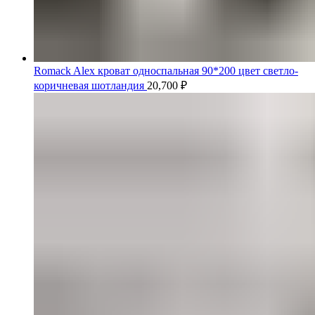
Romack Alex кроват односпальная 90*200 цвет светло-
коричневая шотландия
20,700
₽