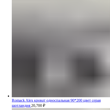
Romack Alex кроват односпальная 90*200 цвет серая
шотландия
20,700
₽