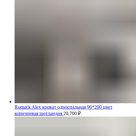
Romack Alex кроват односпальная 90*200 цвет
коричневая шотландия
20,700
₽