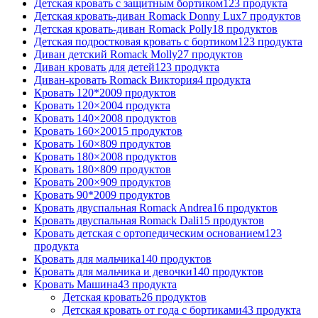
Детская кровать с защитным бортиком
123 продукта
Детская кровать-диван Romack Donny Lux
7 продуктов
Детская кровать-диван Romack Polly
18 продуктов
Детская подростковая кровать с бортиком
123 продукта
Диван детский Romack Molly
27 продуктов
Диван кровать для детей
123 продукта
Диван-кровать Romack Виктория
4 продукта
Кровать 120*200
9 продуктов
Кровать 120×200
4 продукта
Кровать 140×200
8 продуктов
Кровать 160×200
15 продуктов
Кровать 160×80
9 продуктов
Кровать 180×200
8 продуктов
Кровать 180×80
9 продуктов
Кровать 200×90
9 продуктов
Кровать 90*200
9 продуктов
Кровать двуспальная Romack Andrea
16 продуктов
Кровать двуспальная Romack Dali
15 продуктов
Кровать детская с ортопедическим основанием
123
продукта
Кровать для мальчика
140 продуктов
Кровать для мальчика и девочки
140 продуктов
Кровать Машина
43 продукта
Детская кровать
26 продуктов
Детская кровать от года с бортиками
43 продукта