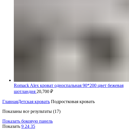
Romack Alex кроват односпальная 90*200 цвет бежевая
шотландия
20,700
₽
Главная
Детская кровать
Подростковая кровать
Цены:
Показаны все результаты (17)
по
Показать боковую панель
убыванию
Показать
9
24
35