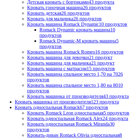
Детская кровать с бортиками
43 продукта
Кровать гоночная машина
26 продуктов
Кровать детская
26 продуктов
Кровать для мальчика
26 продуктов
Кровать машина Romack Dynamic
10 продуктов
Romack Dynamic кровать машина
10
продуктов
Romack Dynamic-M кровать машина
5
продуктов
Кровать машина Romack Romeo
16 продуктов
Кровать машина для девочки
21 продукт
Кровать машина для мальчика
21 продукт
Кровать машина с матрасом
15 продуктов
Кровать машина спальное место 1,70 на 70
26
продуктов
Кровать машина спальное место 1,80 на 80
10
продуктов
Кровать машинка от производителя
43 продукта
Кровать машинка от производителя
123 продукта
Кровать односпальная Romack
67 продуктов
Кровать Romack Leon односпальная
5 продуктов
Кровать односпальная Romack Alex
24 продукта
Кровать односпальная Romack Miranda
30
продуктов
Кровать-диван Romack Olivia односпальная
8