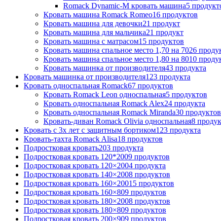
Romack Dynamic-M кровать машина
5 продукт
Кровать машина Romack Romeo
16 продуктов
Кровать машина для девочки
21 продукт
Кровать машина для мальчика
21 продукт
Кровать машина с матрасом
15 продуктов
Кровать машина спальное место 1,70 на 70
26 проду
Кровать машина спальное место 1,80 на 80
10 проду
Кровать машинка от производителя
43 продукта
Кровать машинка от производителя
123 продукта
Кровать односпальная Romack
67 продуктов
Кровать Romack Leon односпальная
5 продуктов
Кровать односпальная Romack Alex
24 продукта
Кровать односпальная Romack Miranda
30 продуктов
Кровать-диван Romack Olivia односпальная
8 проду
Кровать с 3х лет с защитным бортиком
123 продукта
Кровать-тахта Romack Alisa
18 продуктов
Подростковая кровать
203 продукта
Подростковая кровать 120*200
9 продуктов
Подростковая кровать 120×200
4 продукта
Подростковая кровать 140×200
8 продуктов
Подростковая кровать 160×200
15 продуктов
Подростковая кровать 160×80
9 продуктов
Подростковая кровать 180×200
8 продуктов
Подростковая кровать 180×80
9 продуктов
Подростковая кровать 200×90
9 продуктов