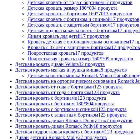
Детская кровать от года с бортиком
17 продуктов
Детская кровать размер 180*80
4 продукта
Детская кровать с бортиком 160*70
13 продуктов
Детская кровать с бортиком и спинкой
17 продуктов
Детская кровать с защитным бортиком
17 продуктов
Детская подростковая кровать с бортиком
17 продук
Диван кровать для детей
17 продуктов
Кровать детская с ортопедическим основанием
17 п
Кровать с 3х лет с защитным бортиком
17 продуктов
Подростковая кровать
17 продуктов
Подростковая кровать размер 160*70
9 продуктов
Детская кровать диван Velluta
32 продукта
Детская кровать мягкая игрушка мишка
8 продуктов
Детская кроватка мишка Romack Маша Паша
8 прод
Детская кровать на ортопедическом основании Romack Je
Детская кровать от года с бортиками
123 продукта
Детская кровать от года с бортиком
123 продукта
Детская кровать с бортиками
123 продукта
Детская кровать с бортиком 180*80
4 продукта
Детская кровать с бортиком и спинкой
123 продукта
Детская кровать с защитным бортиком
123 продукта
Детская кровать-диван Romack Donny Lux
7 продуктов
Детская кровать-диван Romack Polly
18 продуктов
Детская подростковая кровать с бортиком
123 продукта
Диван детский Romack Molly
27 продуктов