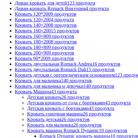
Диван кровать для детей
123 продукта
Диван-кровать Romack Виктория
4 продукта
Кровать 120*200
9 продуктов
Кровать 120×200
4 продукта
Кровать 140×200
8 продуктов
Кровать 160×200
15 продуктов
Кровать 160×80
9 продуктов
Кровать 180×200
8 продуктов
Кровать 180×80
9 продуктов
Кровать 200×90
9 продуктов
Кровать 90*200
9 продуктов
Кровать двуспальная Romack Andrea
16 продуктов
Кровать двуспальная Romack Dali
15 продуктов
Кровать детская с ортопедическим основанием
123 проду
Кровать для мальчика
140 продуктов
Кровать для мальчика и девочки
140 продуктов
Кровать Машина
43 продукта
Детская кровать
26 продуктов
Детская кровать от года с бортиками
43 продукта
Детская кровать с бортиками
43 продукта
Кровать гоночная машина
26 продуктов
Кровать детская
26 продуктов
Кровать для мальчика
26 продуктов
Кровать машина Romack Dynamic
10 продуктов
Romack Dynamic кровать машина
10 продукто