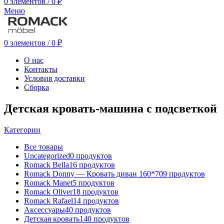
0
элементов
/
0
₽
Меню
0
элементов
/
0
₽
О нас
Контакты
Условия доставки
Сборка
Детская кровать-машина с подсветкой
Категории
Все
товары
Uncategorized
0 продуктов
Romack Bella
16 продуктов
Romack Donny — Кровать диван 160*70
9 продуктов
Romack Manet
5 продуктов
Romack Oliver
18 продуктов
Romack Rafael
14 продуктов
Аксессуары
40 продуктов
Детская кровать
140 продуктов