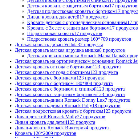
Детская кровать с бортиком и спинкой
17 продуктов
Детская кровать с защитным бортиком
17 продуктов
Детская подростковая кровать с бортиком
17 продук
Диван кровать для детей
17 продуктов
Кровать детская с ортопедическим основанием
17 п
Кровать с 3х лет с защитным бортиком
17 продуктов
Подростковая кровать
17 продуктов
Подростковая кровать размер 160*70
9 продуктов
Детская кровать диван Velluta
32 продукта
Детская кровать мягкая игрушка мишка
8 продуктов
Детская кроватка мишка Romack Маша Паша
8 прод
Детская кровать на ортопедическом основании Romack Je
Детская кровать от года с бортиками
123 продукта
Детская кровать от года с бортиком
123 продукта
Детская кровать с бортиками
123 продукта
Детская кровать с бортиком 180*80
4 продукта
Детская кровать с бортиком и спинкой
123 продукта
Детская кровать с защитным бортиком
123 продукта
Детская кровать-диван Romack Donny Lux
7 продуктов
Детская кровать-диван Romack Polly
18 продуктов
Детская подростковая кровать с бортиком
123 продукта
Диван детский Romack Molly
27 продуктов
Диван кровать для детей
123 продукта
Диван-кровать Romack Виктория
4 продукта
Кровать 120*200
9 продуктов