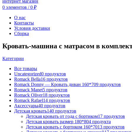
0
элементов
/
0
₽
О нас
Контакты
Условия доставки
Сборка
Кровать-машина с матрасом в комплек
Категории
Все
товары
Uncategorized
0 продуктов
Romack Bella
16 продуктов
Romack Donny — Кровать диван 160*70
9 продуктов
Romack Manet
5 продуктов
Romack Oliver
18 продуктов
Romack Rafael
14 продуктов
Аксессуары
40 продуктов
Детская кровать
140 продуктов
Детская кровать от года с бортиком
17 продуктов
Детская кровать размер 180*80
4 продукта
Детская кровать с бортиком 160*70
13 продуктов