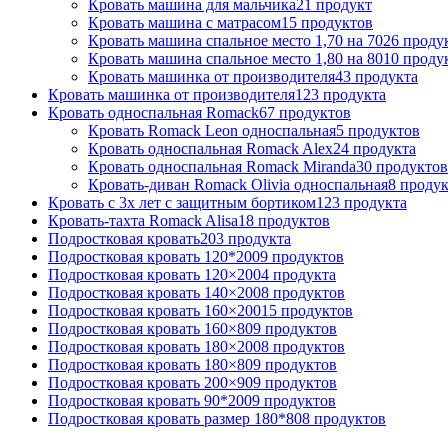
Кровать машина для мальчика
21 продукт
Кровать машина с матрасом
15 продуктов
Кровать машина спальное место 1,70 на 70
26 проду
Кровать машина спальное место 1,80 на 80
10 проду
Кровать машинка от производителя
43 продукта
Кровать машинка от производителя
123 продукта
Кровать односпальная Romack
67 продуктов
Кровать Romack Leon односпальная
5 продуктов
Кровать односпальная Romack Alex
24 продукта
Кровать односпальная Romack Miranda
30 продуктов
Кровать-диван Romack Olivia односпальная
8 проду
Кровать с 3х лет с защитным бортиком
123 продукта
Кровать-тахта Romack Alisa
18 продуктов
Подростковая кровать
203 продукта
Подростковая кровать 120*200
9 продуктов
Подростковая кровать 120×200
4 продукта
Подростковая кровать 140×200
8 продуктов
Подростковая кровать 160×200
15 продуктов
Подростковая кровать 160×80
9 продуктов
Подростковая кровать 180×200
8 продуктов
Подростковая кровать 180×80
9 продуктов
Подростковая кровать 200×90
9 продуктов
Подростковая кровать 90*200
9 продуктов
Подростковая кровать размер 180*80
8 продуктов