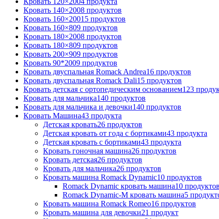
Кровать 120×200
4 продукта
Кровать 140×200
8 продуктов
Кровать 160×200
15 продуктов
Кровать 160×80
9 продуктов
Кровать 180×200
8 продуктов
Кровать 180×80
9 продуктов
Кровать 200×90
9 продуктов
Кровать 90*200
9 продуктов
Кровать двуспальная Romack Andrea
16 продуктов
Кровать двуспальная Romack Dali
15 продуктов
Кровать детская с ортопедическим основанием
123 проду
Кровать для мальчика
140 продуктов
Кровать для мальчика и девочки
140 продуктов
Кровать Машина
43 продукта
Детская кровать
26 продуктов
Детская кровать от года с бортиками
43 продукта
Детская кровать с бортиками
43 продукта
Кровать гоночная машина
26 продуктов
Кровать детская
26 продуктов
Кровать для мальчика
26 продуктов
Кровать машина Romack Dynamic
10 продуктов
Romack Dynamic кровать машина
10 продукто
Romack Dynamic-M кровать машина
5 продукт
Кровать машина Romack Romeo
16 продуктов
Кровать машина для девочки
21 продукт