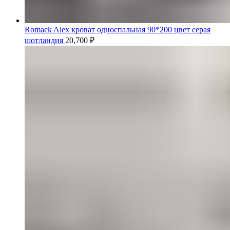
Romack Alex кроват односпальная 90*200 цвет серая
шотландия
20,700
₽