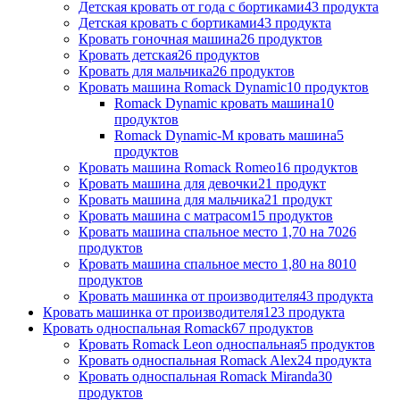
Детская кровать от года с бортиками
43 продукта
Детская кровать с бортиками
43 продукта
Кровать гоночная машина
26 продуктов
Кровать детская
26 продуктов
Кровать для мальчика
26 продуктов
Кровать машина Romack Dynamic
10 продуктов
Romack Dynamic кровать машина
10
продуктов
Romack Dynamic-M кровать машина
5
продуктов
Кровать машина Romack Romeo
16 продуктов
Кровать машина для девочки
21 продукт
Кровать машина для мальчика
21 продукт
Кровать машина с матрасом
15 продуктов
Кровать машина спальное место 1,70 на 70
26
продуктов
Кровать машина спальное место 1,80 на 80
10
продуктов
Кровать машинка от производителя
43 продукта
Кровать машинка от производителя
123 продукта
Кровать односпальная Romack
67 продуктов
Кровать Romack Leon односпальная
5 продуктов
Кровать односпальная Romack Alex
24 продукта
Кровать односпальная Romack Miranda
30
продуктов