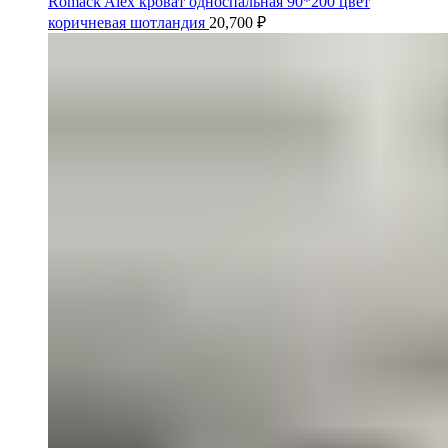
Romack Alex кроват односпальная 90*200 цвет
коричневая шотландия
20,700
₽