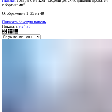
Главная
Товары с меткой “Модели детских диванов-кроватей
с бортиками”
Цены:
Отображение 1–35 из 49
по
Показать боковую панель
убыванию
Показать
9
24
35