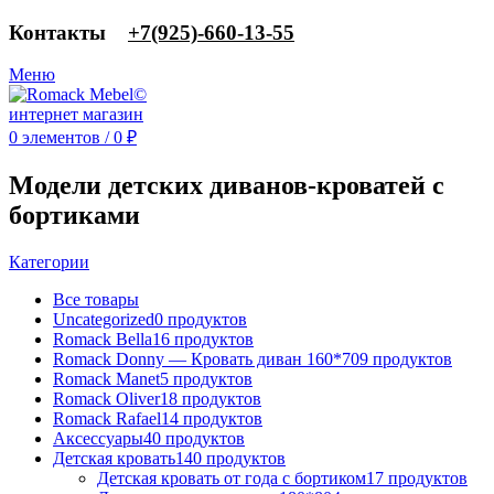
Контакты
‎+7(925)-660-13-55
Меню
0
элементов
/
0
₽
Модели детских диванов-кроватей с
бортиками
Категории
Все
товары
Uncategorized
0 продуктов
Romack Bella
16 продуктов
Romack Donny — Кровать диван 160*70
9 продуктов
Romack Manet
5 продуктов
Romack Oliver
18 продуктов
Romack Rafael
14 продуктов
Аксессуары
40 продуктов
Детская кровать
140 продуктов
Детская кровать от года с бортиком
17 продуктов