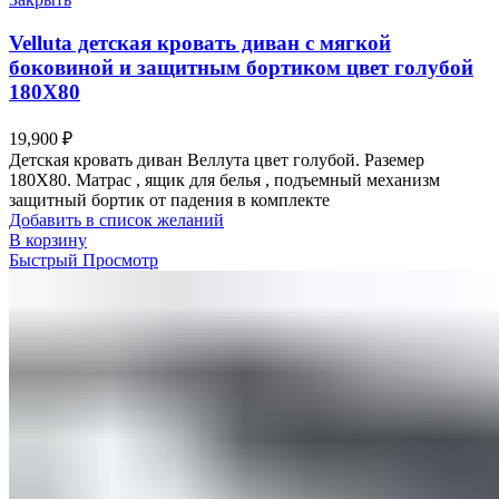
Velluta детская кровать диван с мягкой
боковиной и защитным бортиком цвет голубой
180Х80
19,900
₽
Детская кровать диван Веллута цвет голубой. Раземер
180Х80. Матрас , ящик для белья , подъемный механизм
защитный бортик от падения в комплекте
Добавить в список желаний
В корзину
Быстрый Просмотр