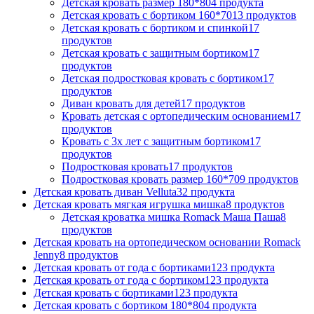
Детская кровать размер 180*80
4 продукта
Детская кровать с бортиком 160*70
13 продуктов
Детская кровать с бортиком и спинкой
17
продуктов
Детская кровать с защитным бортиком
17
продуктов
Детская подростковая кровать с бортиком
17
продуктов
Диван кровать для детей
17 продуктов
Кровать детская с ортопедическим основанием
17
продуктов
Кровать с 3х лет с защитным бортиком
17
продуктов
Подростковая кровать
17 продуктов
Подростковая кровать размер 160*70
9 продуктов
Детская кровать диван Velluta
32 продукта
Детская кровать мягкая игрушка мишка
8 продуктов
Детская кроватка мишка Romack Маша Паша
8
продуктов
Детская кровать на ортопедическом основании Romack
Jenny
8 продуктов
Детская кровать от года с бортиками
123 продукта
Детская кровать от года с бортиком
123 продукта
Детская кровать с бортиками
123 продукта
Детская кровать с бортиком 180*80
4 продукта