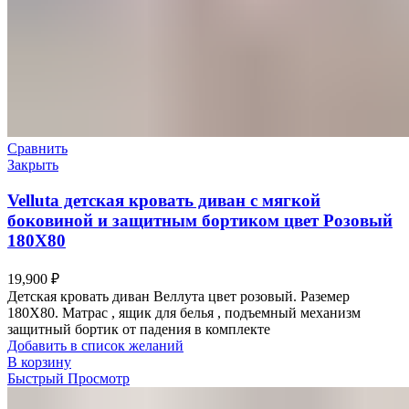
Сравнить
Закрыть
Velluta детская кровать диван с мягкой
боковиной и защитным бортиком цвет Розовый
180Х80
19,900
₽
Детская кровать диван Веллута цвет розовый. Раземер
180Х80. Матрас , ящик для белья , подъемный механизм
защитный бортик от падения в комплекте
Добавить в список желаний
В корзину
Быстрый Просмотр