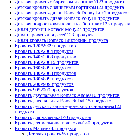
Детская кровать с бортиком и спинкой
123 продукта
Детская кровать с защитным бортиком
123 продукта
Детская кровать-диван Romack Donny Lux
7 продуктов
Детская кровать-диван Romack Polly
18 продуктов
Детская подростковая кровать с бортиком
123 продукта
Диван детский Romack Molly
27 продуктов
Диван кровать для детей
123 продукта
Диван-кровать Romack Виктория
4 продукта
Кровать 120*200
9 продуктов
Кровать 120×200
4 продукта
Кровать 140×200
8 продуктов
Кровать 160×200
15 продуктов
Кровать 160×80
9 продуктов
Кровать 180×200
8 продуктов
Кровать 180×80
9 продуктов
Кровать 200×90
9 продуктов
Кровать 90*200
9 продуктов
Кровать двуспальная Romack Andrea
16 продуктов
Кровать двуспальная Romack Dali
15 продуктов
Кровать детская с ортопедическим основанием
123
продукта
Кровать для мальчика
140 продуктов
Кровать для мальчика и девочки
140 продуктов
Кровать Машина
43 продукта
Детская кровать
26 продуктов