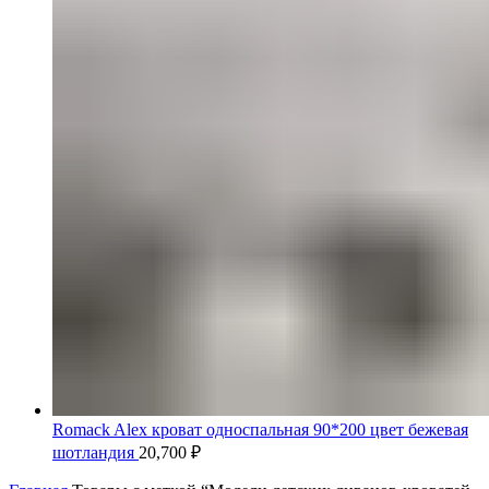
Romack Alex кроват односпальная 90*200 цвет бежевая
шотландия
20,700
₽