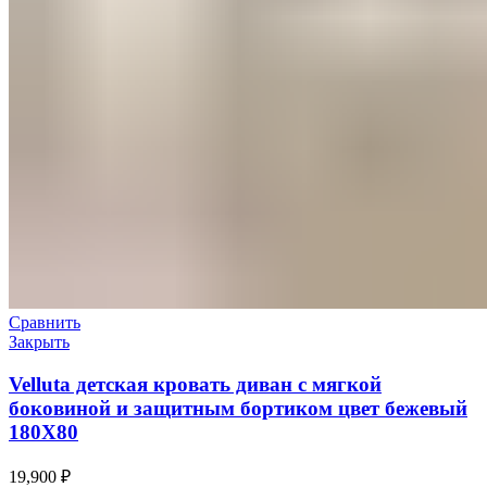
Сравнить
Закрыть
Velluta детская кровать диван с мягкой
боковиной и защитным бортиком цвет бежевый
180Х80
19,900
₽