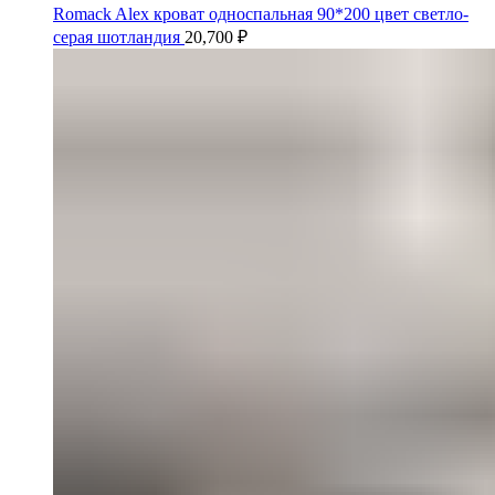
Romack Alex кроват односпальная 90*200 цвет светло-
серая шотландия
20,700
₽