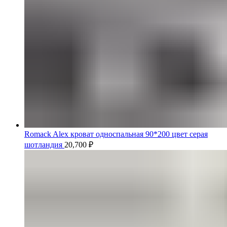
Romack Alex кроват односпальная 90*200 цвет серая
шотландия
20,700
₽