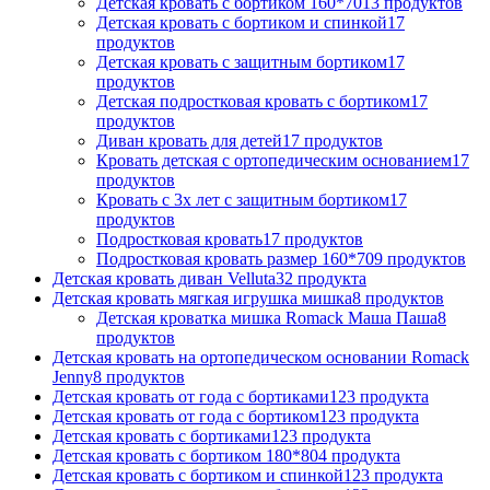
Детская кровать с бортиком 160*70
13 продуктов
Детская кровать с бортиком и спинкой
17
продуктов
Детская кровать с защитным бортиком
17
продуктов
Детская подростковая кровать с бортиком
17
продуктов
Диван кровать для детей
17 продуктов
Кровать детская с ортопедическим основанием
17
продуктов
Кровать с 3х лет с защитным бортиком
17
продуктов
Подростковая кровать
17 продуктов
Подростковая кровать размер 160*70
9 продуктов
Детская кровать диван Velluta
32 продукта
Детская кровать мягкая игрушка мишка
8 продуктов
Детская кроватка мишка Romack Маша Паша
8
продуктов
Детская кровать на ортопедическом основании Romack
Jenny
8 продуктов
Детская кровать от года с бортиками
123 продукта
Детская кровать от года с бортиком
123 продукта
Детская кровать с бортиками
123 продукта
Детская кровать с бортиком 180*80
4 продукта
Детская кровать с бортиком и спинкой
123 продукта