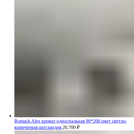
Romack Alex кроват односпальная 90*200 цвет светло-
коричневая шотландия
20,700
₽