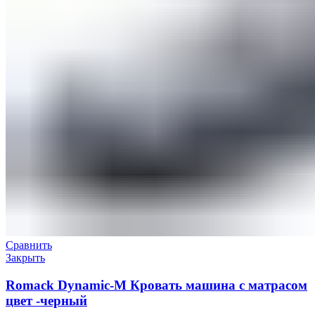
Сравнить
Закрыть
Romack Dynamic-M Кровать машина с матрасом
цвет -черный