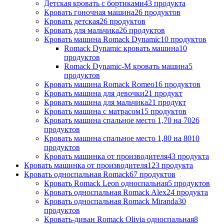
Детская кровать с бортиками
43 продукта
Кровать гоночная машина
26 продуктов
Кровать детская
26 продуктов
Кровать для мальчика
26 продуктов
Кровать машина Romack Dynamic
10 продуктов
Romack Dynamic кровать машина
10
продуктов
Romack Dynamic-M кровать машина
5
продуктов
Кровать машина Romack Romeo
16 продуктов
Кровать машина для девочки
21 продукт
Кровать машина для мальчика
21 продукт
Кровать машина с матрасом
15 продуктов
Кровать машина спальное место 1,70 на 70
26
продуктов
Кровать машина спальное место 1,80 на 80
10
продуктов
Кровать машинка от производителя
43 продукта
Кровать машинка от производителя
123 продукта
Кровать односпальная Romack
67 продуктов
Кровать Romack Leon односпальная
5 продуктов
Кровать односпальная Romack Alex
24 продукта
Кровать односпальная Romack Miranda
30
продуктов
Кровать-диван Romack Olivia односпальная
8