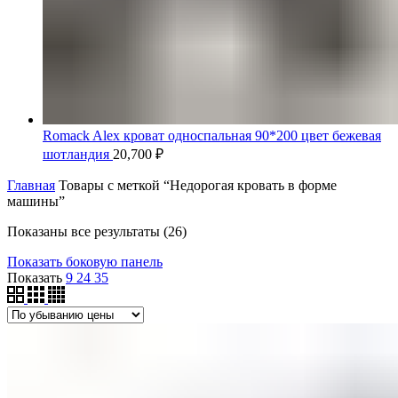
Romack Alex кроват односпальная 90*200 цвет бежевая
шотландия
20,700
₽
Главная
Товары с меткой “Недорогая кровать в форме
машины”
Цены:
Показаны все результаты (26)
по
Показать боковую панель
убыванию
Показать
9
24
35