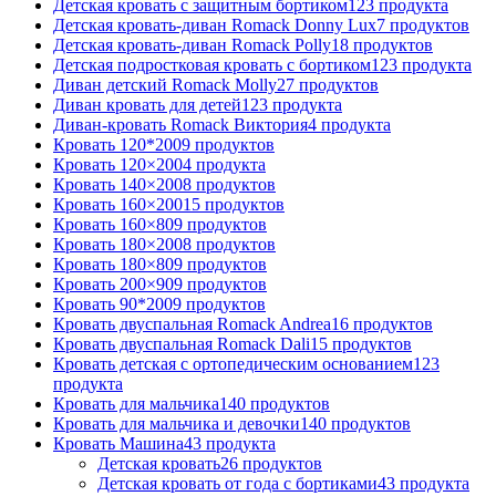
Детская кровать с защитным бортиком
123 продукта
Детская кровать-диван Romack Donny Lux
7 продуктов
Детская кровать-диван Romack Polly
18 продуктов
Детская подростковая кровать с бортиком
123 продукта
Диван детский Romack Molly
27 продуктов
Диван кровать для детей
123 продукта
Диван-кровать Romack Виктория
4 продукта
Кровать 120*200
9 продуктов
Кровать 120×200
4 продукта
Кровать 140×200
8 продуктов
Кровать 160×200
15 продуктов
Кровать 160×80
9 продуктов
Кровать 180×200
8 продуктов
Кровать 180×80
9 продуктов
Кровать 200×90
9 продуктов
Кровать 90*200
9 продуктов
Кровать двуспальная Romack Andrea
16 продуктов
Кровать двуспальная Romack Dali
15 продуктов
Кровать детская с ортопедическим основанием
123
продукта
Кровать для мальчика
140 продуктов
Кровать для мальчика и девочки
140 продуктов
Кровать Машина
43 продукта
Детская кровать
26 продуктов
Детская кровать от года с бортиками
43 продукта