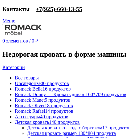
Контакты
‎+7(925)-660-13-55
Меню
0
элементов
/
0
₽
Недорогая кровать в форме машины
Категории
Все
товары
Uncategorized
0 продуктов
Romack Bella
16 продуктов
Romack Donny — Кровать диван 160*70
9 продуктов
Romack Manet
5 продуктов
Romack Oliver
18 продуктов
Romack Rafael
14 продуктов
Аксессуары
40 продуктов
Детская кровать
140 продуктов
Детская кровать от года с бортиком
17 продуктов
Детская кровать размер 180*80
4 продукта