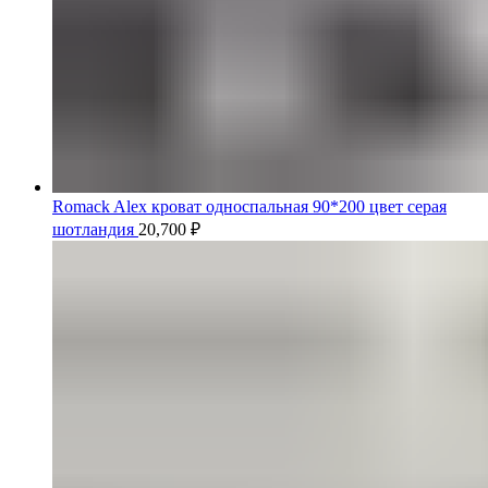
Romack Alex кроват односпальная 90*200 цвет серая
шотландия
20,700
₽