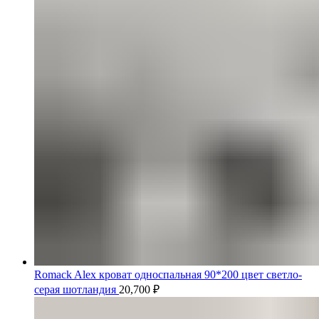
Romack Alex кроват односпальная 90*200 цвет светло-
серая шотландия
20,700
₽