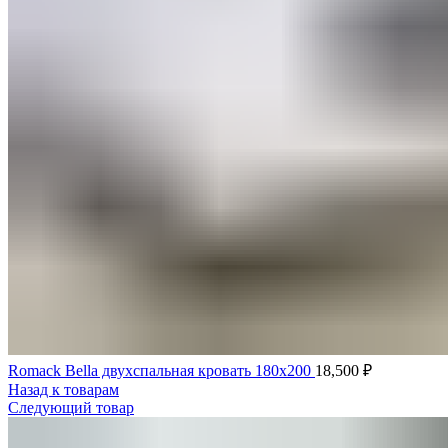
Romack Bella двухспальная кровать 180x200
18,500
₽
Назад к товарам
Следующий товар