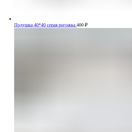
Подушка 40*40 серая рогожка
400
₽