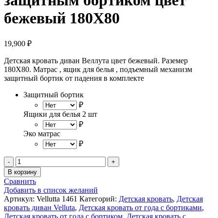
защитным бортиком цвет
бежевый 180Х80
19,900
₽
Детская кровать диван Веллута цвет бежевый. Раземер
180Х80. Матрас , ящик для белья , подъемный механизм
защитный бортик от падения в комплекте
Защитный бортик
₽
Ящики для белья 2 шт
₽
Эко матрас
₽
Количество
товара
В корзину
Velluta
Сравнить
детская
Добавить в список желаний
кровать
Артикул:
Vellutta 1461
Категорий:
Детская кровать
,
Детская
диван
кровать диван Velluta
,
Детская кровать от года с бортиками
,
с
Детская кровать от года с бортиком
,
Детская кровать с