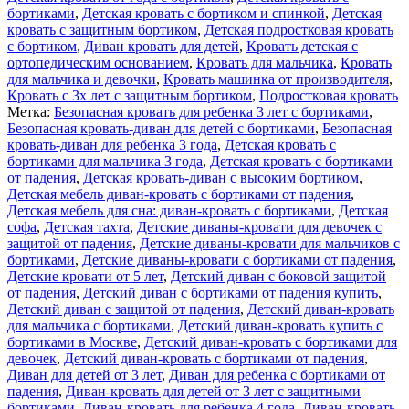
мягкой
бортиками
,
Детская кровать с бортиком и спинкой
,
Детская
боковиной
кровать с защитным бортиком
,
Детская подростковая кровать
и
с бортиком
,
Диван кровать для детей
,
Кровать детская с
защитным
ортопедическим основанием
,
Кровать для мальчика
,
Кровать
бортиком
для мальчика и девочки
,
Кровать машинка от производителя
,
цвет
Кровать с 3х лет с защитным бортиком
,
Подростковая кровать
бежевый
Метка:
Безопасная кровать для ребенка 3 лет с бортиками
,
180Х80
Безопасная кровать-диван для детей с бортиками
,
Безопасная
кровать-диван для ребенка 3 года
,
Детская кровать с
бортиками для мальчика 3 года
,
Детская кровать с бортиками
от падения
,
Детская кровать-диван с высоким бортиком
,
Детская мебель диван-кровать с бортиками от падения
,
Детская мебель для сна: диван-кровать с бортиками
,
Детская
софа
,
Детская тахта
,
Детские диваны-кровати для девочек с
защитой от падения
,
Детские диваны-кровати для мальчиков с
бортиками
,
Детские диваны-кровати с бортиками от падения
,
Детские кровати от 5 лет
,
Детский диван с боковой защитой
от падения
,
Детский диван с бортиками от падения купить
,
Детский диван с защитой от падения
,
Детский диван-кровать
для мальчика с бортиками
,
Детский диван-кровать купить с
бортиками в Москве
,
Детский диван-кровать с бортиками для
девочек
,
Детский диван-кровать с бортиками от падения
,
Диван для детей от 3 лет
,
Диван для ребенка с бортиками от
падения
,
Диван-кровать для детей от 3 лет с защитными
бортиками
,
Диван-кровать для ребенка 4 года
,
Диван-кровать