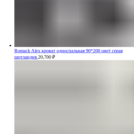
Romack Alex кроват односпальная 90*200 цвет серая
шотландия
20,700
₽