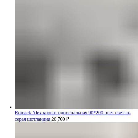
Romack Alex кроват односпальная 90*200 цвет светло-
серая шотландия
20,700
₽