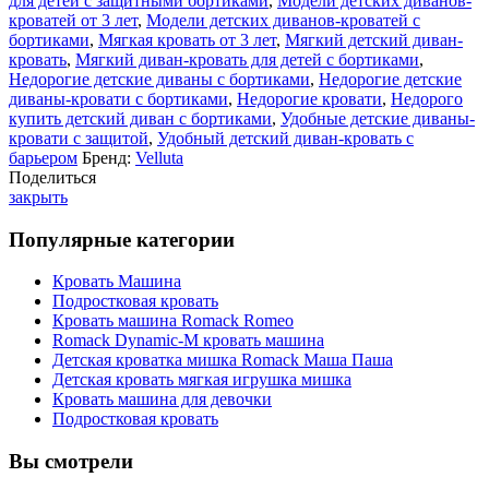
для детей с защитными бортиками
,
Модели детских диванов-
кроватей от 3 лет
,
Модели детских диванов-кроватей с
бортиками
,
Мягкая кровать от 3 лет
,
Мягкий детский диван-
кровать
,
Мягкий диван-кровать для детей с бортиками
,
Недорогие детские диваны с бортиками
,
Недорогие детские
диваны-кровати с бортиками
,
Недорогие кровати
,
Недорого
купить детский диван с бортиками
,
Удобные детские диваны-
кровати с защитой
,
Удобный детский диван-кровать с
барьером
Бренд:
Velluta
Поделиться
закрыть
Популярные категории
Кровать Машина
Подростковая кровать
Кровать машина Romack Romeo
Romack Dynamic-M кровать машина
Детская кроватка мишка Romack Маша Паша
Детская кровать мягкая игрушка мишка
Кровать машина для девочки
Подростковая кровать
Вы смотрели