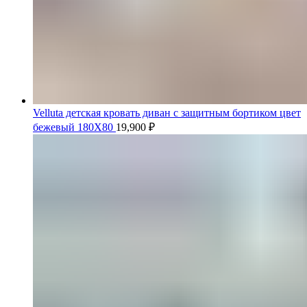
Velluta детская кровать диван с защитным бортиком цвет
бежевый 180Х80
19,900
₽