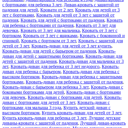
с бортиками для ребенка 3 лет
,
Диван-кровать с защитой от
падения для детей
,
Кровати от 2 лет
,
Кровать для детей от 3
лет с бортиками
,
Кровать для детей от 3 лет с защитой от
падения
,
Кровать для детей с бортиками от падения
,
Кровать
для ребенка с бортиками от падения
,
Кровать от 3 лет для
девочки
,
Кровать от 3 лет для мальчика
,
Кровать от 3 лет с
бортиком
,
Кровать от 3 лет с ящиками
,
Кровать с боковиной и
спинкой
,
Кровать с бортиком от 3 лет
,
Кровать с защитой для
детей от 3 лет
,
Кровать-диван для детей от 3 лет купить
,
Кровать-диван для детей с барьером от падения
,
Кровать-
диван для детей с защитными бортиками
,
Кровать-диван для
детей с защитой от падения
,
Кровать-диван для мальчика от 3
лет
,
Кровать-диван для ребенка от 3 лет недорого
,
Кровать-
диван для ребенка с барьером
,
Кровать-диван для ребенка с
высоким бортиком
,
Кровать-диван для ребенка с защитными
бортиками
,
Кровать-диван для ребенка с защитой от падения
,
Кровать-диван с барьером для ребенка 3 лет
,
Кровать-диван с
боковыми бортиками для детей
,
Кровать-диван с бортиками
для девочек
,
Кровать-диван с бортиками для детей
,
Кровать-
диван с бортиками для детей от 3 лет
,
Кровать-диван с
бортиками для малыша 3 года
,
Купить детский диван с
высоким бортиком
,
Купить кровать-диван для детей от 3 лет
,
Купить кровать-диван для ребенка от 3 лет
,
Лучшие детские
диваны-кровати с защитой от падения
,
Лучший диван-кровать