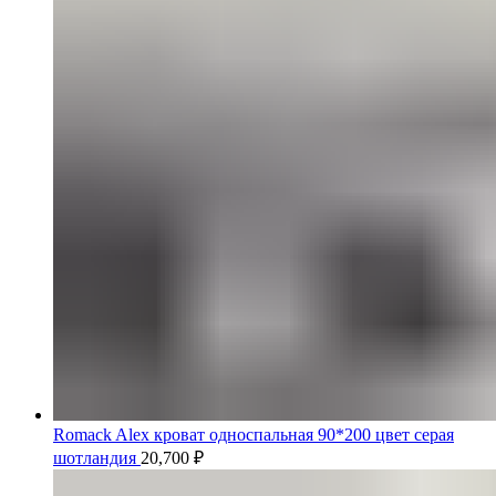
Romack Alex кроват односпальная 90*200 цвет серая
шотландия
20,700
₽