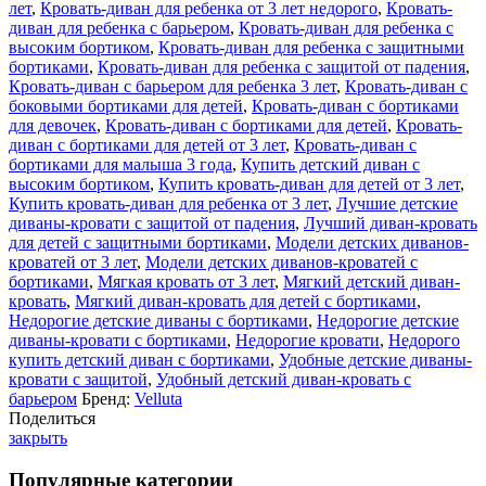
лет
,
Кровать-диван для ребенка от 3 лет недорого
,
Кровать-
диван для ребенка с барьером
,
Кровать-диван для ребенка с
высоким бортиком
,
Кровать-диван для ребенка с защитными
бортиками
,
Кровать-диван для ребенка с защитой от падения
,
Кровать-диван с барьером для ребенка 3 лет
,
Кровать-диван с
боковыми бортиками для детей
,
Кровать-диван с бортиками
для девочек
,
Кровать-диван с бортиками для детей
,
Кровать-
диван с бортиками для детей от 3 лет
,
Кровать-диван с
бортиками для малыша 3 года
,
Купить детский диван с
высоким бортиком
,
Купить кровать-диван для детей от 3 лет
,
Купить кровать-диван для ребенка от 3 лет
,
Лучшие детские
диваны-кровати с защитой от падения
,
Лучший диван-кровать
для детей с защитными бортиками
,
Модели детских диванов-
кроватей от 3 лет
,
Модели детских диванов-кроватей с
бортиками
,
Мягкая кровать от 3 лет
,
Мягкий детский диван-
кровать
,
Мягкий диван-кровать для детей с бортиками
,
Недорогие детские диваны с бортиками
,
Недорогие детские
диваны-кровати с бортиками
,
Недорогие кровати
,
Недорого
купить детский диван с бортиками
,
Удобные детские диваны-
кровати с защитой
,
Удобный детский диван-кровать с
барьером
Бренд:
Velluta
Поделиться
закрыть
Популярные категории