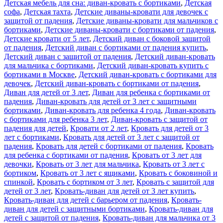
Детская мебель для сна: диван-кровать с бортиками
,
Детская
софа
,
Детская тахта
,
Детские диваны-кровати для девочек с
защитой от падения
,
Детские диваны-кровати для мальчиков с
бортиками
,
Детские диваны-кровати с бортиками от падения
,
Детские кровати от 5 лет
,
Детский диван с боковой защитой
от падения
,
Детский диван с бортиками от падения купить
,
Детский диван с защитой от падения
,
Детский диван-кровать
для мальчика с бортиками
,
Детский диван-кровать купить с
бортиками в Москве
,
Детский диван-кровать с бортиками для
девочек
,
Детский диван-кровать с бортиками от падения
,
Диван для детей от 3 лет
,
Диван для ребенка с бортиками от
падения
,
Диван-кровать для детей от 3 лет с защитными
бортиками
,
Диван-кровать для ребенка 4 года
,
Диван-кровать
с бортиками для ребенка 3 лет
,
Диван-кровать с защитой от
падения для детей
,
Кровати от 2 лет
,
Кровать для детей от 3
лет с бортиками
,
Кровать для детей от 3 лет с защитой от
падения
,
Кровать для детей с бортиками от падения
,
Кровать
для ребенка с бортиками от падения
,
Кровать от 3 лет для
девочки
,
Кровать от 3 лет для мальчика
,
Кровать от 3 лет с
бортиком
,
Кровать от 3 лет с ящиками
,
Кровать с боковиной и
спинкой
,
Кровать с бортиком от 3 лет
,
Кровать с защитой для
детей от 3 лет
,
Кровать-диван для детей от 3 лет купить
,
Кровать-диван для детей с барьером от падения
,
Кровать-
диван для детей с защитными бортиками
,
Кровать-диван для
детей с защитой от падения
,
Кровать-диван для мальчика от 3