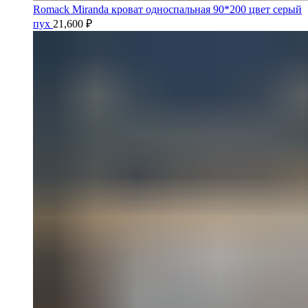
Romack Miranda кроват односпальная 90*200 цвет серый
пух
21,600
₽