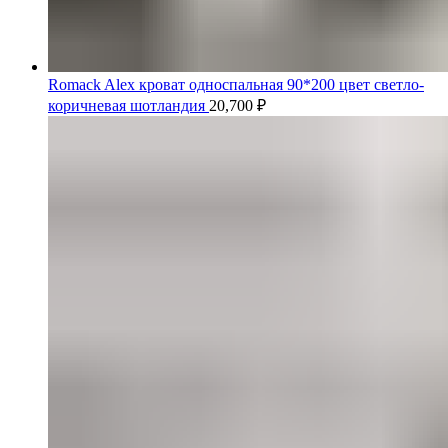
Romack Alex кроват односпальная 90*200 цвет светло-
коричневая шотландия
20,700
₽