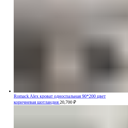
Romack Alex кроват односпальная 90*200 цвет
коричневая шотландия
20,700
₽