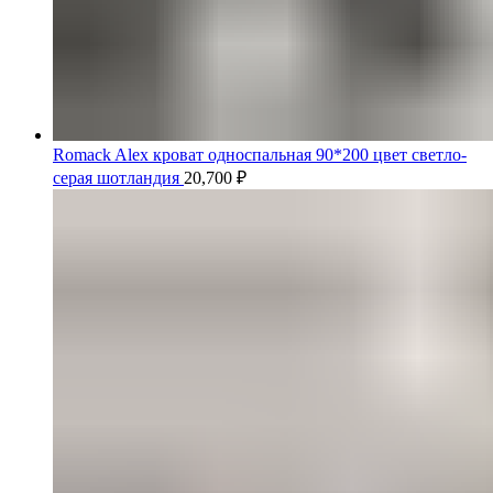
Romack Alex кроват односпальная 90*200 цвет светло-
серая шотландия
20,700
₽