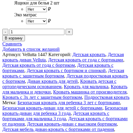
Ящики для белья 2 шт
₽
Эко матрас
₽
Количество
товара
В корзину
Velluta
Сравнить
детская
Добавить в список желаний
кровать
Артикул:
Vellutta 1447
Категорий:
Детская кровать
,
Детская
диван
кровать диван Velluta
,
Детская кровать от года с бортиками
,
с
Детская кровать от года с бортиком
,
Детская кровать с
защитным
бортиками
,
Детская кровать с бортиком и спинкой
,
Детская
бортиком
кровать с защитным бортиком
,
Детская подростковая кровать
цвет
с бортиком
,
Диван кровать для детей
,
Кровать детская с
Серый
ортопедическим основанием
,
Кровать для мальчика
,
Кровать
180Х80
для мальчика и девочки
,
Кровать машинка от производителя
,
Кровать с 3х лет с защитным бортиком
,
Подростковая кровать
Метка:
Безопасная кровать для ребенка 3 лет с бортиками
,
Безопасная кровать-диван для детей с бортиками
,
Безопасная
кровать-диван для ребенка 3 года
,
Детская кровать с
бортиками для мальчика 3 года
,
Детская кровать с бортиками
от падения
,
Детская кровать-диван с высоким бортиком
,
Детская мебель диван-кровать с бортиками от падения
,