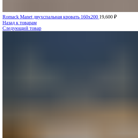
Romack Manet двухспальная кровать 160x200
19,600
₽
Назад к товарам
Следующий товар