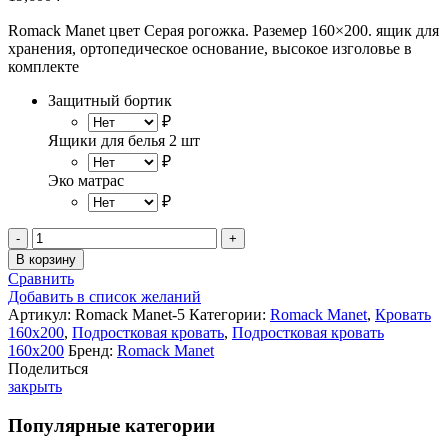
Romack Manet цвет Серая рогожка. Раземер 160×200. ящик для
хранения, ортопедическое основание, высокое изголовье в
комплекте
Защитный бортик
₽
Ящики для белья 2 шт
₽
Эко матрас
₽
Количество
товара
В корзину
Romack
Сравнить
Manet
Добавить в список желаний
двухспальная
Артикул:
Romack Manet-5
Категории:
Romack Manet
,
Кровать
кровать
160x200
,
Подростковая кровать
,
Подростковая кровать
160x200
160x200
Бренд:
Romack Manet
Поделиться
закрыть
Популярные категории