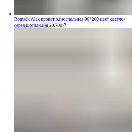
Romack Alex кроват односпальная 90*200 цвет светло-
серая шотландия
20,700
₽