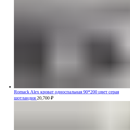
Romack Alex кроват односпальная 90*200 цвет серая
шотландия
20,700
₽