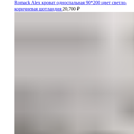
Romack Alex кроват односпальная 90*200 цвет светло-
коричневая шотландия
20,700
₽