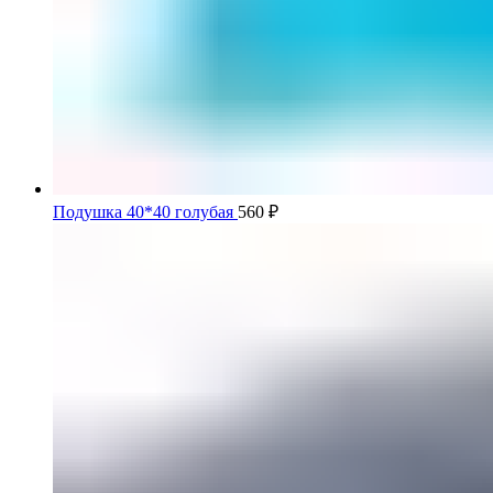
Подушка 40*40 голубая
560
₽