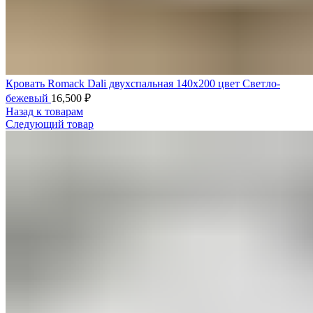
Кровать Romack Dali двухспальная 140x200 цвет Светло-
бежевый
16,500
₽
Назад к товарам
Следующий товар