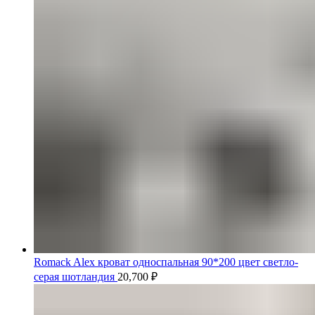
Romack Alex кроват односпальная 90*200 цвет светло-
серая шотландия
20,700
₽