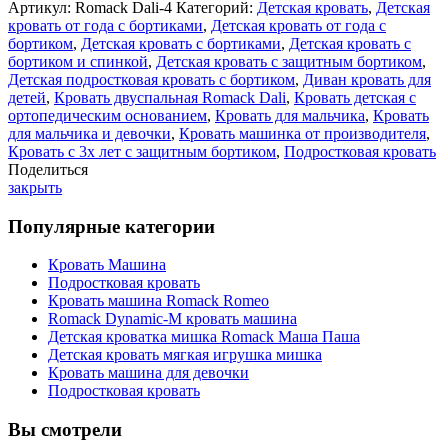
Dali
Артикул:
Romack Dali-4
Категорий:
Детская кровать
,
Детская
двухспальная
кровать от года с бортиками
,
Детская кровать от года с
140x200
бортиком
,
Детская кровать с бортиками
,
Детская кровать с
цвет
бортиком и спинкой
,
Детская кровать с защитным бортиком
,
Рогожка
Детская подростковая кровать с бортиком
,
Диван кровать для
Грей
детей
,
Кровать двуспальная Romack Dali
,
Кровать детская с
ортопедическим основанием
,
Кровать для мальчика
,
Кровать
для мальчика и девочки
,
Кровать машинка от производителя
,
Кровать с 3х лет с защитным бортиком
,
Подростковая кровать
Поделиться
закрыть
Популярные категории
Кровать Машина
Подростковая кровать
Кровать машина Romack Romeo
Romack Dynamic-M кровать машина
Детская кроватка мишка Romack Маша Паша
Детская кровать мягкая игрушка мишка
Кровать машина для девочки
Подростковая кровать
Вы смотрели