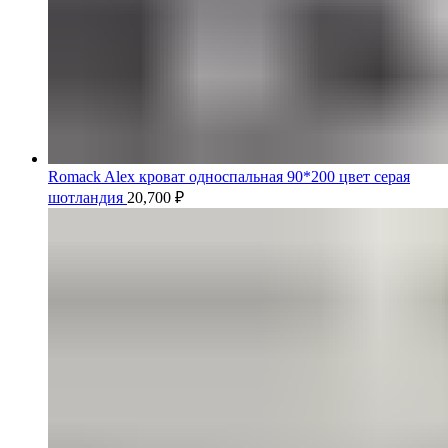
Romack Alex кроват односпальная 90*200 цвет серая
шотландия
20,700
₽